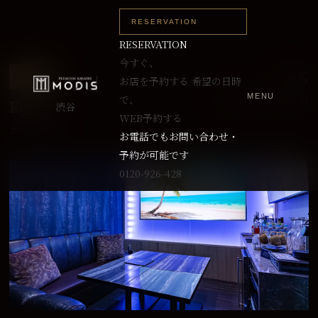
RESERVATION
RESERVATION
今すぐ、
～5名
M TYPE
お店を予約する
希望の日時
MENU
で、
最大8名まで入室可
Egeria
渋谷
WEB予約する
エーゲリア
お電話でもお問い合わせ・
予約が可能です
0120-926-428