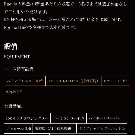
Egeriaの料金は1部屋あたりの設定で、5名様までは追加料金なし
でご利用いただけます。
5名様を超える場合は、お一人様ごとに追加料金を頂戴します。
Egeriaは最大8名様まで入室可能です。
設備
EQUIPMENT
ルーム特有設備:
55インチモニター✕1台
JOYSOUND MAX（採点可能）
Fire TV Cube
Apple TV
共通設備:
100インチプロジェクター
バーカウンター有り
ハイボールサーバー
リキュール各種
冷蔵庫（ALL飲み放題）
ネスプレッソカプセルマシン