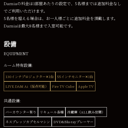
Damiaの料金は1部屋あたりの設定で、5名様までは追加料金なし
でご利用いただけます。
5名様を超える場合は、お一人様ごとに追加料金を頂戴します。
Damiaは最大8名様まで入室可能です。
設備
EQUIPMENT
ルーム特有設備:
130インチプロジェクター✕1台
55インチモニター✕1台
LIVE DAM Ai（採点可能）
Fire TV Cube
Apple TV
共通設備:
バーカウンター有り
リキュール各種
冷蔵庫（ALL飲み放題）
ネスプレッソカプセルマシン
DVD&Blu-rayプレーヤー