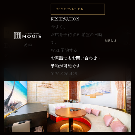
RESERVATION
RESERVATION
今すぐ、
～5名
M TYPE
お店を予約する
希望の日時
MENU
で、
最大8名まで入室可
Damia
渋谷
WEB予約する
ダミア
お電話でもお問い合わせ・
予約が可能です
0120-926-428