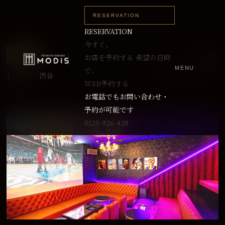
RESERVATION
RESERVATION
今すぐ、
～20名
EX TYPE
お店を予約する
希望の日時
MENU
で、
最大28名まで入室可
Dunk
渋谷
WEB予約する
ダンク
お電話でもお問い合わせ・
予約が可能です
0120-926-428