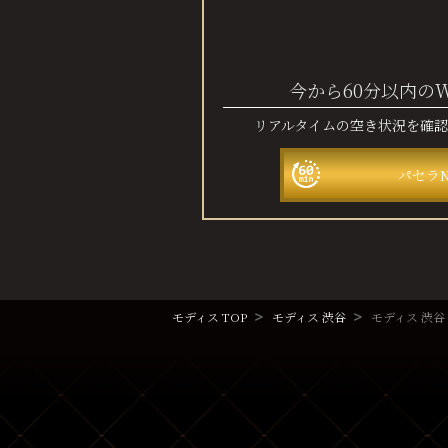
今から60分以内の
リアルタイムの空き状況を確
パセラ
モディス TOP
モディス 渋谷
モディス 渋谷 I