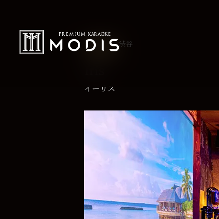
渋谷
EX TYPE
Iris
イーリス