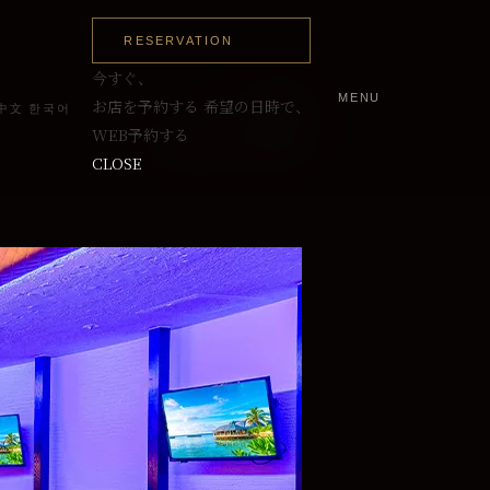
RESERVATION
今すぐ、
MENU
～12名
お店を予約する
希望の日時で、
中文
한국어
WEB予約する
最大18名まで入室可
CLOSE