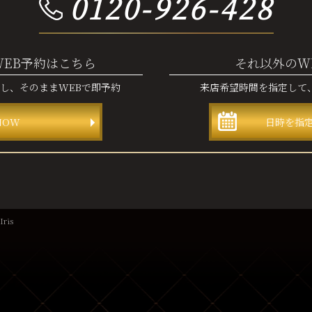
0120-926-428
WEB予約はこちら
それ以外のW
認し、
そのままWEBで即予約
来店希望時間を指定して
NOW
日時を指
ris