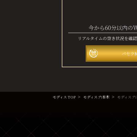
今から60分以内の
リアルタイムの空き状況を確
パセラ
モディス TOP
モディス 六本木
モディス 六本