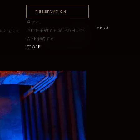
RESERVATION
今すぐ、
MENU
～12名
お店を予約する
希望の日時で、
中文
한국어
WEB予約する
最大18名まで入室可
CLOSE