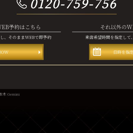
0120-759-756
WEB予約はこちら
それ以外のW
認し、
そのままWEBで即予約
来店希望時間を指定して
NOW
日時を指
木 Gemini