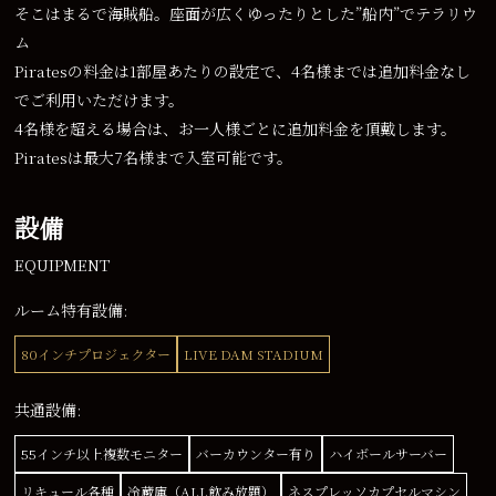
そこはまるで海賊船。座面が広くゆったりとした”船内”でテラリウ
ム
Piratesの料金は1部屋あたりの設定で、4名様までは追加料金なし
でご利用いただけます。
4名様を超える場合は、お一人様ごとに追加料金を頂戴します。
Piratesは最大7名様まで入室可能です。
設備
EQUIPMENT
ルーム特有設備:
80インチプロジェクター
LIVE DAM STADIUM
共通設備:
55インチ以上複数モニター
バーカウンター有り
ハイボールサーバー
リキュール各種
冷蔵庫（ALL飲み放題）
ネスプレッソカプセルマシン