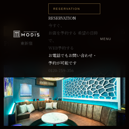
RESERVATION
RESERVATION
今すぐ、
～4名
S TYPE
お店を予約する
希望の日時
MENU
で、
最大7名まで入室可
Pirates
東新宿
WEB予約する
パイレーツ
お電話でもお問い合わせ・
予約が可能です
0120-759-356