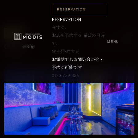
RESERVATION
RESERVATION
今すぐ、
～6名
M TYPE
お店を予約する
希望の日時
MENU
で、
最大8名まで入室可
Galaxy
東新宿
WEB予約する
ギャラクシー
お電話でもお問い合わせ・
予約が可能です
0120-759-356