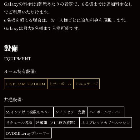
Galaxyの料金は1部屋あたりの設定で、6名様までは追加料金なし
でご利用いただけます。
6名様を超える場合は、お一人様ごとに追加料金を頂戴します。
Galaxyは最大8名様まで入室可能です。
設備
EQUIPMENT
ルーム特有設備:
LIVE DAM STADIUM
ミラーボール
ミニステージ
共通設備:
55インチ以上複数モニター
ワインセラー完備
ハイボールサーバー
リキュール各種
冷蔵庫（ALL飲み放題）
ネスプレッソカプセルマシン
DVD&Blu-rayプレーヤー